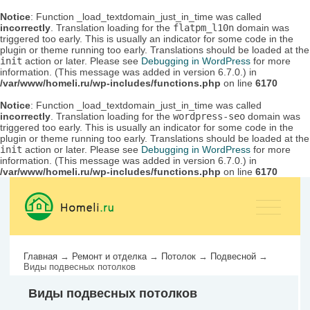
Notice
: Function _load_textdomain_just_in_time was called
incorrectly
. Translation loading for the
flatpm_l10n
domain was
triggered too early. This is usually an indicator for some code in the
plugin or theme running too early. Translations should be loaded at the
init
action or later. Please see
Debugging in WordPress
for more
information. (This message was added in version 6.7.0.) in
/var/www/homeli.ru/wp-includes/functions.php
on line
6170
Notice
: Function _load_textdomain_just_in_time was called
incorrectly
. Translation loading for the
wordpress-seo
domain was
triggered too early. This is usually an indicator for some code in the
plugin or theme running too early. Translations should be loaded at the
init
action or later. Please see
Debugging in WordPress
for more
information. (This message was added in version 6.7.0.) in
/var/www/homeli.ru/wp-includes/functions.php
on line
6170
Главная
→
Ремонт и отделка
→
Потолок
→
Подвесной
→
Виды подвесных потолков
Виды подвесных потолков