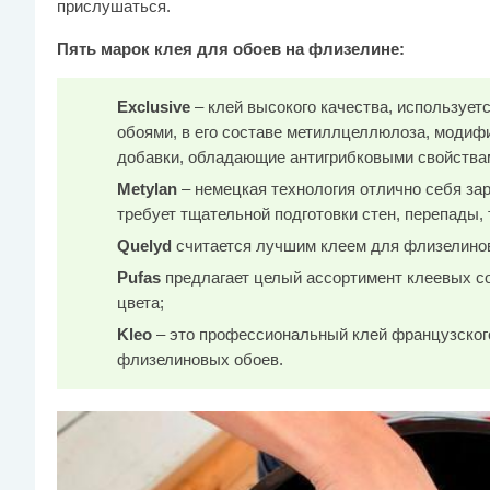
прислушаться.
Пять марок клея для обоев на флизелине:
Exclusive
– клей высокого качества, используе
обоями, в его составе метиллцеллюлоза, моди
добавки, обладающие антигрибковыми свойства
Metylan
– немецкая технология отлично себя за
требует тщательной подготовки стен, перепады,
Quelyd
считается лучшим клеем для флизелинов
Pufas
предлагает целый ассортимент клеевых со
цвета;
Kleo
– это профессиональный клей французског
флизелиновых обоев.