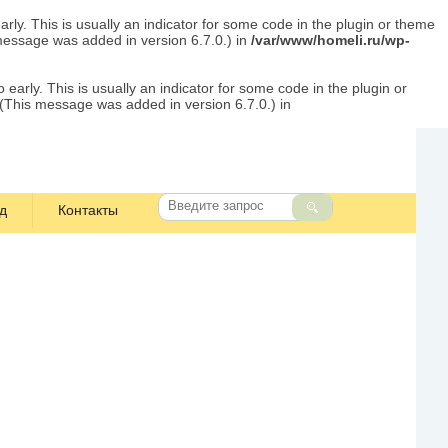
rly. This is usually an indicator for some code in the plugin or theme
message was added in version 6.7.0.) in
/var/www/homeli.ru/wp-
early. This is usually an indicator for some code in the plugin or
 (This message was added in version 6.7.0.) in
д
Контакты