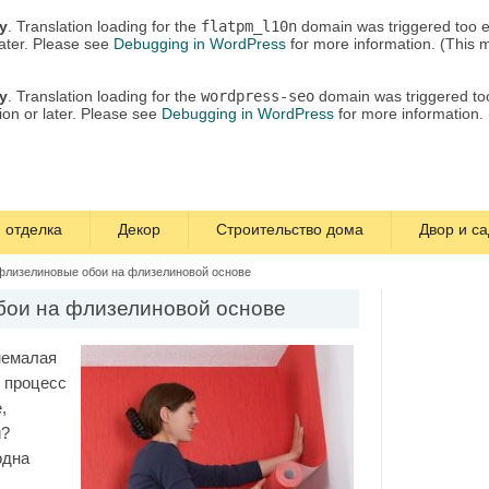
ly
. Translation loading for the
flatpm_l10n
domain was triggered too ea
later. Please see
Debugging in WordPress
for more information. (This 
ly
. Translation loading for the
wordpress-seo
domain was triggered too 
ion or later. Please see
Debugging in WordPress
for more information.
 отделка
Декор
Строительство дома
Двор и са
 флизелиновые обои на флизелиновой основе
бои на флизелиновой основе
немалая
т процесс
,
и?
одна