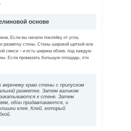
.
зелиновой основе
кна. Если вы начали поклейку от угла,
ю разметку стены. Стены широкой щеткой или
й смеси – и есть ширина обоев, под каждую
ены. Если промазать большую площадь, эти
к верхнему краю стены с припуском
кальной разметке. Затем валиком
 прикатываются к стене. Затем
аям, обои придавливаются, и
злишки клея. Клей, который
бкой.