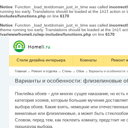
Notice
: Function _load_textdomain_just_in_time was called
incorrect
running too early. Translations should be loaded at the
init
action or 
includes/functions.php
on line
6170
Notice
: Function _load_textdomain_just_in_time was called
incorrect
theme running too early. Translations should be loaded at the
init
act
/var/www/homeli.ru/wp-includes/functions.php
on line
6170
Стили дизайна интерьера
Комнаты
Ремонт и
Главная
→
Ремонт и отделка
→
Стены
→
Обои
→
Варианты и особенности:
Варианты и особенности: флизелиновые о
Поклейка обоев – для многих сущее наказание, но есть 
категория хозяев, которым большие мучения доставляе
выбора обоев. Какие взять, немецкие или отечественные
виниловые или флизелиновые, а может быть стеклообо
Словом, перед тем, как поклеить комнату, предстоит не 
процедура выбора.