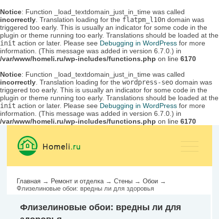
Notice
: Function _load_textdomain_just_in_time was called
incorrectly
. Translation loading for the
flatpm_l10n
domain was
triggered too early. This is usually an indicator for some code in the
plugin or theme running too early. Translations should be loaded at the
init
action or later. Please see
Debugging in WordPress
for more
information. (This message was added in version 6.7.0.) in
/var/www/homeli.ru/wp-includes/functions.php
on line
6170
Notice
: Function _load_textdomain_just_in_time was called
incorrectly
. Translation loading for the
wordpress-seo
domain was
triggered too early. This is usually an indicator for some code in the
plugin or theme running too early. Translations should be loaded at the
init
action or later. Please see
Debugging in WordPress
for more
information. (This message was added in version 6.7.0.) in
/var/www/homeli.ru/wp-includes/functions.php
on line
6170
Главная
→
Ремонт и отделка
→
Стены
→
Обои
→
Флизелиновые обои: вредны ли для здоровья
Флизелиновые обои: вредны ли для