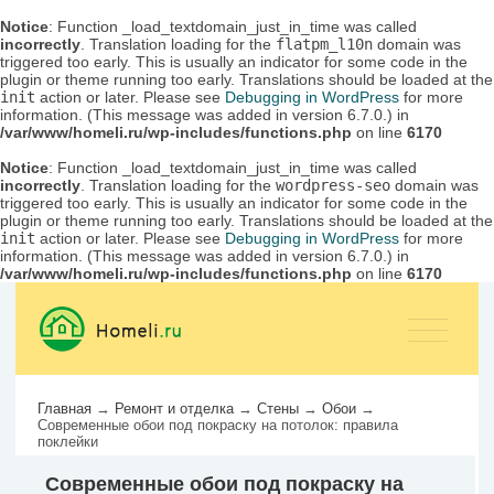
Notice
: Function _load_textdomain_just_in_time was called
incorrectly
. Translation loading for the
flatpm_l10n
domain was
triggered too early. This is usually an indicator for some code in the
plugin or theme running too early. Translations should be loaded at the
init
action or later. Please see
Debugging in WordPress
for more
information. (This message was added in version 6.7.0.) in
/var/www/homeli.ru/wp-includes/functions.php
on line
6170
Notice
: Function _load_textdomain_just_in_time was called
incorrectly
. Translation loading for the
wordpress-seo
domain was
triggered too early. This is usually an indicator for some code in the
plugin or theme running too early. Translations should be loaded at the
init
action or later. Please see
Debugging in WordPress
for more
information. (This message was added in version 6.7.0.) in
/var/www/homeli.ru/wp-includes/functions.php
on line
6170
Главная
→
Ремонт и отделка
→
Стены
→
Обои
→
Современные обои под покраску на потолок: правила
поклейки
Современные обои под покраску на