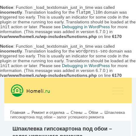
Notice
: Function _load_textdomain_just_in_time was called
incorrectly
. Translation loading for the
flatpm_l10n
domain was
triggered too early. This is usually an indicator for some code in the
plugin or theme running too early. Translations should be loaded at the
init
action or later. Please see
Debugging in WordPress
for more
information. (This message was added in version 6.7.0.) in
/var/www/homeli.ru/wp-includes/functions.php
on line
6170
Notice
: Function _load_textdomain_just_in_time was called
incorrectly
. Translation loading for the
wordpress-seo
domain was
triggered too early. This is usually an indicator for some code in the
plugin or theme running too early. Translations should be loaded at the
init
action or later. Please see
Debugging in WordPress
for more
information. (This message was added in version 6.7.0.) in
/var/www/homeli.ru/wp-includes/functions.php
on line
6170
Главная
→
Ремонт и отделка
→
Стены
→
Обои
→
Шпаклевка
гипсокартона под обои – залог успешного ремонта
Шпаклевка гипсокартона под обои –