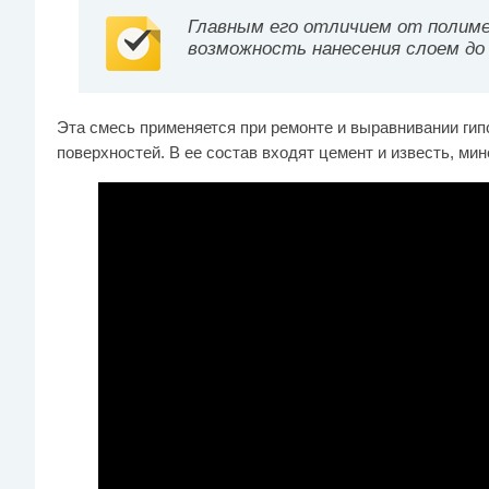
Главным его отличием от полим
возможность нанесения слоем до
Эта смесь применяется при ремонте и выравнивании гип
поверхностей. В ее состав входят цемент и известь, ми