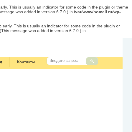
rly. This is usually an indicator for some code in the plugin or theme
message was added in version 6.7.0.) in
/var/www/homeli.ru/wp-
early. This is usually an indicator for some code in the plugin or
 (This message was added in version 6.7.0.) in
д
Контакты