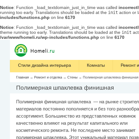
Notice
: Function _load_textdomain_just_in_time was called
incorrect
running too early. Translations should be loaded at the
init
action or 
includes/functions.php
on line
6170
Notice
: Function _load_textdomain_just_in_time was called
incorrect
theme running too early. Translations should be loaded at the
init
act
/var/www/homeli.ru/wp-includes/functions.php
on line
6170
Стили дизайна интерьера
Комнаты
Ремонт и
Главная
→
Ремонт и отделка
→
Стены
→
Полимерная шпаклевка финишная
Полимерная шпаклевка финишная
Полимерная финишная шпаклевка — на рынке строите
материалов постоянно пополняется и без того разнообр
ассортимент. Большинство из представленных новинок
качественно влияют на результат капитального или
косметического ремонта. Не последнее место занимает
полимерная шпаклевка. Этот уникальный материал позв