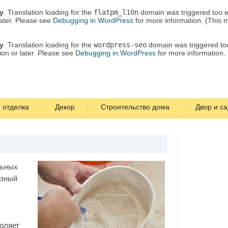
ly
. Translation loading for the
flatpm_l10n
domain was triggered too ea
later. Please see
Debugging in WordPress
for more information. (This 
ly
. Translation loading for the
wordpress-seo
domain was triggered too 
ion or later. Please see
Debugging in WordPress
for more information.
 отделка
Декор
Строительство дома
Двор и са
льных
азный
оляет