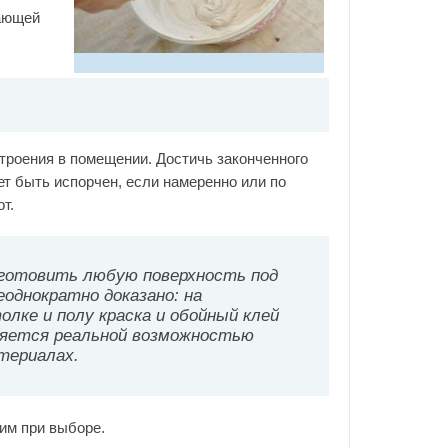
шающей
троения в помещении. Достичь законченного
ет быть испорчен, если намеренно или по
т.
дготовить любую поверхность под
неоднократно доказано: на
олке и полу краска и обойный клей
ляется реальной возможностью
териалах.
им при выборе.