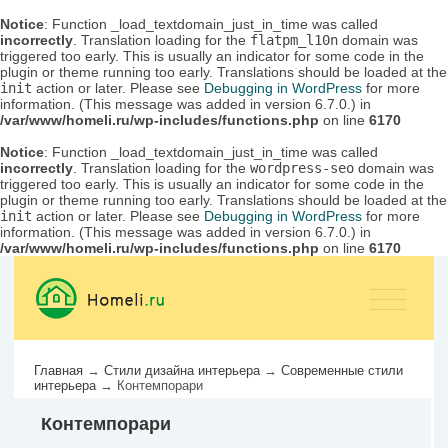
Notice
: Function _load_textdomain_just_in_time was called
incorrectly
. Translation loading for the
flatpm_l10n
domain was
triggered too early. This is usually an indicator for some code in the
plugin or theme running too early. Translations should be loaded at the
init
action or later. Please see
Debugging in WordPress
for more
information. (This message was added in version 6.7.0.) in
/var/www/homeli.ru/wp-includes/functions.php
on line
6170
Notice
: Function _load_textdomain_just_in_time was called
incorrectly
. Translation loading for the
wordpress-seo
domain was
triggered too early. This is usually an indicator for some code in the
plugin or theme running too early. Translations should be loaded at the
init
action or later. Please see
Debugging in WordPress
for more
information. (This message was added in version 6.7.0.) in
/var/www/homeli.ru/wp-includes/functions.php
on line
6170
Главная
→
Стили дизайна интерьера
→
Современные стили
интерьера
→
Контемпорари
Контемпорари