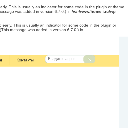
rly. This is usually an indicator for some code in the plugin or theme
message was added in version 6.7.0.) in
/var/www/homeli.ru/wp-
early. This is usually an indicator for some code in the plugin or
 (This message was added in version 6.7.0.) in
д
Контакты