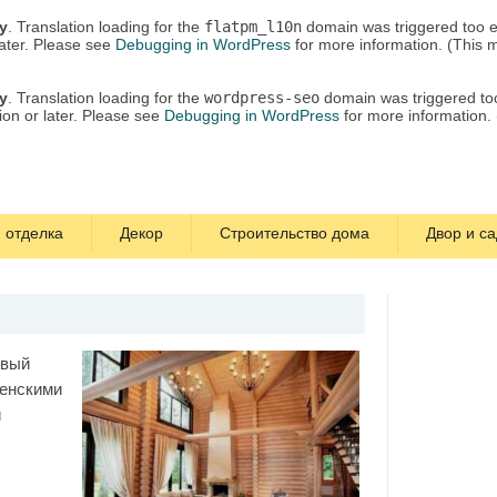
ly
. Translation loading for the
flatpm_l10n
domain was triggered too ea
later. Please see
Debugging in WordPress
for more information. (This 
ly
. Translation loading for the
wordpress-seo
domain was triggered too 
ion or later. Please see
Debugging in WordPress
for more information.
 отделка
Декор
Строительство дома
Двор и са
ивый
венскими
й