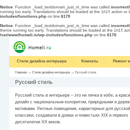
Notice
: Function _load_textdomain_just_in_time was called
incorrect
running too early. Translations should be loaded at the
init
action or 
includes/functions.php
on line
6170
Notice
: Function _load_textdomain_just_in_time was called
incorrect
theme running too early. Translations should be loaded at the
init
act
/var/www/homeli.ru/wp-includes/functions.php
on line
6170
Стили дизайна интерьера
Комнаты
Ремонт и
Главная
→
Стили дизайна интерьера
→
Русский стиль
Русский стиль
Русский стиль в интерьере – это не печка в избе, а крас
дизайн с национальным колоритом, природными и дере
мотивами. Уютные помещения, характерные для русско
классики, создавали в домах и поместьях XIX и первого
десятилетия XX веков.