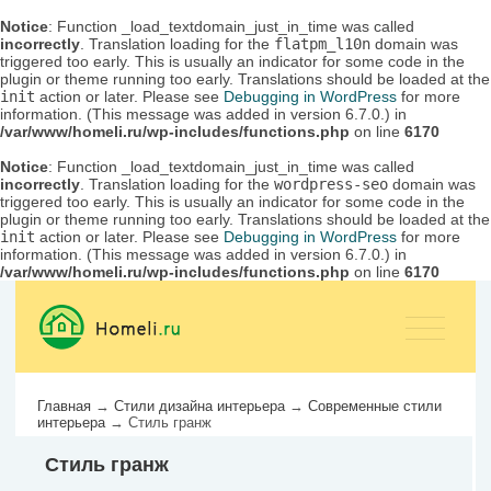
Notice
: Function _load_textdomain_just_in_time was called
incorrectly
. Translation loading for the
flatpm_l10n
domain was
triggered too early. This is usually an indicator for some code in the
plugin or theme running too early. Translations should be loaded at the
init
action or later. Please see
Debugging in WordPress
for more
information. (This message was added in version 6.7.0.) in
/var/www/homeli.ru/wp-includes/functions.php
on line
6170
Notice
: Function _load_textdomain_just_in_time was called
incorrectly
. Translation loading for the
wordpress-seo
domain was
triggered too early. This is usually an indicator for some code in the
plugin or theme running too early. Translations should be loaded at the
init
action or later. Please see
Debugging in WordPress
for more
information. (This message was added in version 6.7.0.) in
/var/www/homeli.ru/wp-includes/functions.php
on line
6170
Главная
→
Стили дизайна интерьера
→
Современные стили
интерьера
→
Стиль гранж
Стиль гранж