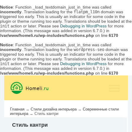
Notice
: Function _load_textdomain_just_in_time was called
incorrectly
. Translation loading for the
flatpm_l10n
domain was
triggered too early. This is usually an indicator for some code in the
plugin or theme running too early. Translations should be loaded at the
init
action or later. Please see
Debugging in WordPress
for more
information. (This message was added in version 6.7.0.) in
/var/www/homeli.ru/wp-includes/functions.php
on line
6170
Notice
: Function _load_textdomain_just_in_time was called
incorrectly
. Translation loading for the
wordpress-seo
domain was
triggered too early. This is usually an indicator for some code in the
plugin or theme running too early. Translations should be loaded at the
init
action or later. Please see
Debugging in WordPress
for more
information. (This message was added in version 6.7.0.) in
/var/www/homeli.ru/wp-includes/functions.php
on line
6170
Главная
→
Стили дизайна интерьера
→
Современные стили
интерьера
→
Стиль кантри
Стиль кантри