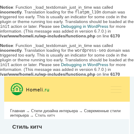
Notice
: Function _load_textdomain_just_in_time was called
incorrectly
. Translation loading for the
flatpm_l10n
domain was
triggered too early. This is usually an indicator for some code in the
plugin or theme running too early. Translations should be loaded at the
init
action or later. Please see
Debugging in WordPress
for more
information. (This message was added in version 6.7.0.) in
/var/www/homeli.ru/wp-includes/functions.php
on line
6170
Notice
: Function _load_textdomain_just_in_time was called
incorrectly
. Translation loading for the
wordpress-seo
domain was
triggered too early. This is usually an indicator for some code in the
plugin or theme running too early. Translations should be loaded at the
init
action or later. Please see
Debugging in WordPress
for more
information. (This message was added in version 6.7.0.) in
/var/www/homeli.ru/wp-includes/functions.php
on line
6170
Главная
→
Стили дизайна интерьера
→
Современные стили
интерьера
→
Стиль китч
Стиль китч