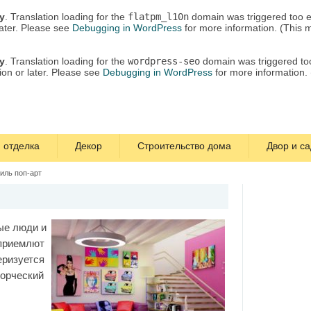
ly
. Translation loading for the
flatpm_l10n
domain was triggered too ea
later. Please see
Debugging in WordPress
for more information. (This 
ly
. Translation loading for the
wordpress-seo
domain was triggered too 
ion or later. Please see
Debugging in WordPress
for more information.
 отделка
Декор
Строительство дома
Двор и са
иль поп-арт
ые люди и
 приемлют
еризуется
ворческий