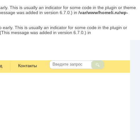
rly. This is usually an indicator for some code in the plugin or theme
message was added in version 6.7.0.) in
/var/www/homeli.ru/wp-
early. This is usually an indicator for some code in the plugin or
 (This message was added in version 6.7.0.) in
д
Контакты