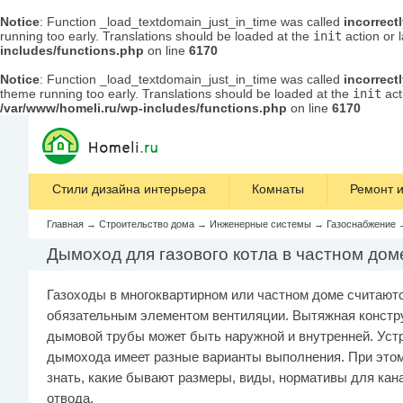
Notice
: Function _load_textdomain_just_in_time was called
incorrect
running too early. Translations should be loaded at the
init
action or 
includes/functions.php
on line
6170
Notice
: Function _load_textdomain_just_in_time was called
incorrect
theme running too early. Translations should be loaded at the
init
act
/var/www/homeli.ru/wp-includes/functions.php
on line
6170
Стили дизайна интерьера
Комнаты
Ремонт и
Главная
→
Строительство дома
→
Инженерные системы
→
Газоснабжение
Дымоход для газового котла в частном доме
Газоходы в многоквартирном или частном доме считают
обязательным элементом вентиляции. Вытяжная констр
дымовой трубы может быть наружной и внутренней. Уст
дымохода имеет разные варианты выполнения. При это
знать, какие бывают размеры, виды, нормативы для кан
отвода.