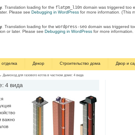
ly
. Translation loading for the
flatpm_l10n
domain was triggered too ea
later. Please see
Debugging in WordPress
for more information. (This 
ly
. Translation loading for the
wordpress-seo
domain was triggered too 
ion or later. Please see
Debugging in WordPress
for more information.
 отделка
Декор
Строительство дома
Двор и са
→
Дымоход для газового котла в частном доме: 4 вида
: 4 вида
ся
укция
ройство
м важно
алов