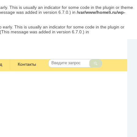
rly. This is usually an indicator for some code in the plugin or theme
message was added in version 6.7.0.) in
/var/www/homeli.ru/wp-
early. This is usually an indicator for some code in the plugin or
 (This message was added in version 6.7.0.) in
д
Контакты