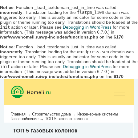
Notice
: Function _load_textdomain_just_in_time was called
incorrectly
. Translation loading for the
flatpm_l10n
domain was
triggered too early. This is usually an indicator for some code in the
plugin or theme running too early. Translations should be loaded at the
init
action or later. Please see
Debugging in WordPress
for more
information. (This message was added in version 6.7.0.) in
/var/www/homeli.ru/wp-includes/functions.php
on line
6170
Notice
: Function _load_textdomain_just_in_time was called
incorrectly
. Translation loading for the
wordpress-seo
domain was
triggered too early. This is usually an indicator for some code in the
plugin or theme running too early. Translations should be loaded at the
init
action or later. Please see
Debugging in WordPress
for more
information. (This message was added in version 6.7.0.) in
/var/www/homeli.ru/wp-includes/functions.php
on line
6170
Главная
→
Строительство дома
→
Инженерные системы
→
Газоснабжение
→
ТОП 5 газовых колонок
ТОП 5 газовых колонок