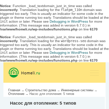
Notice
: Function _load_textdomain_just_in_time was called
incorrectly
. Translation loading for the
flatpm_l10n
domain was
triggered too early. This is usually an indicator for some code in the
plugin or theme running too early. Translations should be loaded at the
init
action or later. Please see
Debugging in WordPress
for more
information. (This message was added in version 6.7.0.) in
/var/www/homeli.ru/wp-includes/functions.php
on line
6170
Notice
: Function _load_textdomain_just_in_time was called
incorrectly
. Translation loading for the
wordpress-seo
domain was
triggered too early. This is usually an indicator for some code in the
plugin or theme running too early. Translations should be loaded at the
init
action or later. Please see
Debugging in WordPress
for more
information. (This message was added in version 6.7.0.) in
/var/www/homeli.ru/wp-includes/functions.php
on line
6170
Главная
→
Строительство дома
→
Инженерные системы
→
Отопление
→
Насос для отопления: 5 типов
Насос для отопления: 5 типов