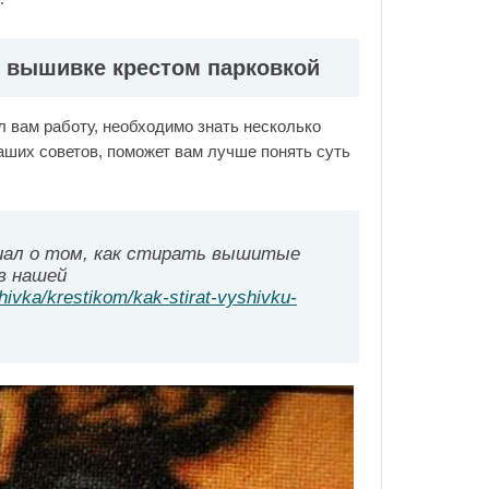
 вышивке крестом парковкой
л вам работу, необходимо знать несколько
аших советов, поможет вам лучше понять суть
ал о том, как стирать вышитые
в нашей
shivka/krestikom/kak-stirat-vyshivku-