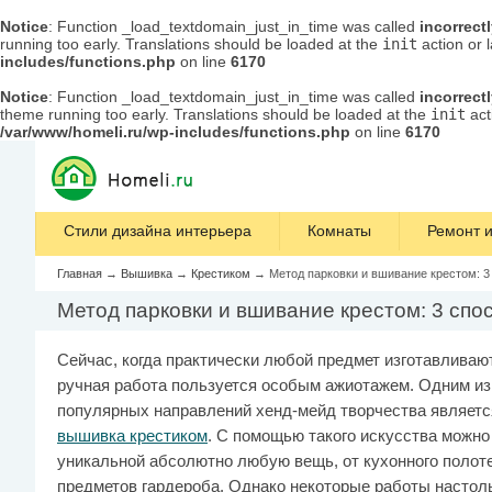
Notice
: Function _load_textdomain_just_in_time was called
incorrect
running too early. Translations should be loaded at the
init
action or 
includes/functions.php
on line
6170
Notice
: Function _load_textdomain_just_in_time was called
incorrect
theme running too early. Translations should be loaded at the
init
act
/var/www/homeli.ru/wp-includes/functions.php
on line
6170
Стили дизайна интерьера
Комнаты
Ремонт и
Главная
→
Вышивка
→
Крестиком
→
Метод парковки и вшивание крестом: 3
Метод парковки и вшивание крестом: 3 спо
Сейчас, когда практически любой предмет изготавлива
ручная работа пользуется особым ажиотажем. Одним из
популярных направлений хенд-мейд творчества являетс
вышивка крестиком
. С помощью такого искусства можно
уникальной абсолютно любую вещь, от кухонного полот
предметов гардероба. Однако некоторые работы настол