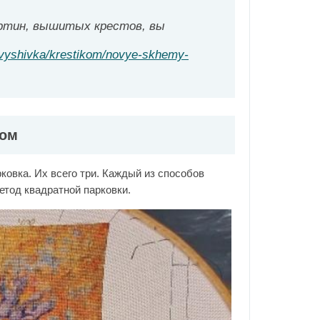
артин, вышитых крестов, вы
r/vyshivka/krestikom/novye-skhemy-
том
ковка. Их всего три. Каждый из способов
етод квадратной парковки.