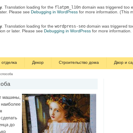
ly
. Translation loading for the
flatpm_l10n
domain was triggered too ea
later. Please see
Debugging in WordPress
for more information. (This 
ly
. Translation loading for the
wordpress-seo
domain was triggered too 
ion or later. Please see
Debugging in WordPress
for more information.
 отделка
Декор
Строительство дома
Двор и са
 способа
соба
ют машины,
 наиболее
я
 сделать
енца до
ько