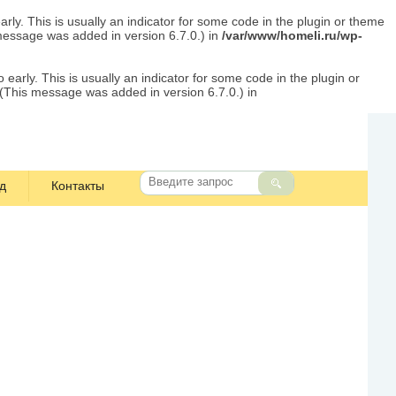
rly. This is usually an indicator for some code in the plugin or theme
message was added in version 6.7.0.) in
/var/www/homeli.ru/wp-
early. This is usually an indicator for some code in the plugin or
 (This message was added in version 6.7.0.) in
д
Контакты