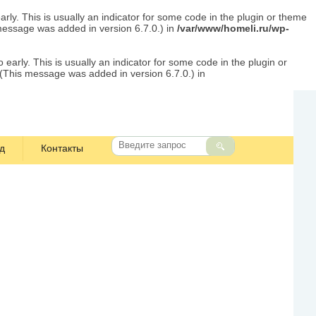
rly. This is usually an indicator for some code in the plugin or theme
message was added in version 6.7.0.) in
/var/www/homeli.ru/wp-
early. This is usually an indicator for some code in the plugin or
 (This message was added in version 6.7.0.) in
д
Контакты