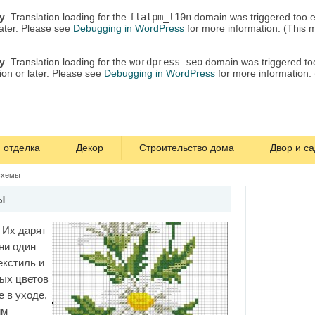
ly
. Translation loading for the
flatpm_l10n
domain was triggered too ea
later. Please see
Debugging in WordPress
for more information. (This 
ly
. Translation loading for the
wordpress-seo
domain was triggered too 
ion or later. Please see
Debugging in WordPress
for more information.
 отделка
Декор
Строительство дома
Двор и са
схемы
ы
 Их дарят
ни один
екстиль и
ых цветов
 в уходе,
им