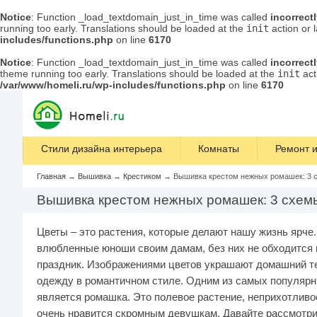
Notice
: Function _load_textdomain_just_in_time was called
incorrect
running too early. Translations should be loaded at the
init
action or 
includes/functions.php
on line
6170
Notice
: Function _load_textdomain_just_in_time was called
incorrect
theme running too early. Translations should be loaded at the
init
act
/var/www/homeli.ru/wp-includes/functions.php
on line
6170
Стили дизайна интерьера
Комнаты
Ремонт и
Главная
→
Вышивка
→
Крестиком
→
Вышивка крестом нежных ромашек: 3 
Вышивка крестом нежных ромашек: 3 схем
Цветы – это растения, которые делают нашу жизнь ярче.
влюбленные юноши своим дамам, без них не обходится 
праздник. Изображениями цветов украшают домашний т
одежду в романтичном стиле. Одним из самых популярн
является ромашка. Это полевое растение, неприхотливое
очень нравится скромным девушкам. Давайте рассмотр