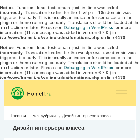
Notice
: Function _load_textdomain_just_in_time was called
incorrectly
. Translation loading for the
flatpm_l10n
domain was
triggered too early. This is usually an indicator for some code in the
plugin or theme running too early. Translations should be loaded at the
init
action or later. Please see
Debugging in WordPress
for more
information. (This message was added in version 6.7.0.) in
/var/www/homeli.ru/wp-includes/functions.php
on line
6170
Notice
: Function _load_textdomain_just_in_time was called
incorrectly
. Translation loading for the
wordpress-seo
domain was
triggered too early. This is usually an indicator for some code in the
plugin or theme running too early. Translations should be loaded at the
init
action or later. Please see
Debugging in WordPress
for more
information. (This message was added in version 6.7.0.) in
/var/www/homeli.ru/wp-includes/functions.php
on line
6170
Главная
→
Без рубрики
→
Дизайн интерьера класса
Дизайн интерьера класса